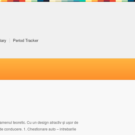
iary
Period Tracker
xamenul teoretic. Cu un design atractiv și ușor de
i de conducere. 1. Chestionare auto – intrebarile