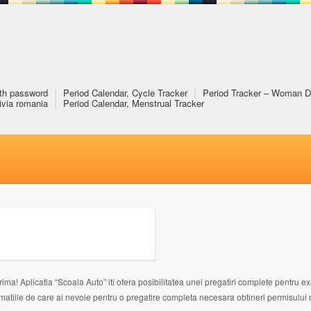
ith password
Period Calendar, Cycle Tracker
Period Tracker – Woman D
rivia romania
Period Calendar, Menstrual Tracker
ma! Aplicatia “Scoala Auto” iti ofera posibilitatea unei pregatiri complete pentru e
informatiile de care ai nevoie pentru o pregatire completa necesara obtineri permisulu