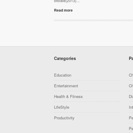
oficiale(2013)…
Read more
Categories
P
Education
Ch
Entertainment
Ch
Health & Fitness
Di
LifeStyle
In
Productivity
Pe
Pe